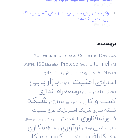
آذر 29, 1401
مراکز داده هوش مصنوعی به اهدافی آسان در جنگ
ایران تبدیل شده‌اند
آذر 29, 1401
برچسب‌ها
Authentication
cisco
Container
DevOps
tunnel
ISE
Protocol
DMVPN
Migration
Security
VM
VPN
احراز هویت
ارزش پیشنهادی
WAN
بازاریابی
امنیت
استراتژی
اینترنت
راه اندازی
توسعه
بخش بندی
تخمین
شبکه
کسب و کار
سینرژی
زمانبندی
سرور
شبکه سازی
شریک استراتژیک
طرح
عملیات
فناوری
فناورانه
لایه دسترسی
ماشین مجازی
مجازی
نوآوری
همکاری
مشتری
سازی
نرم افزار
هزینه
کارآفرینی
کسب و کار
هک
کانتینر