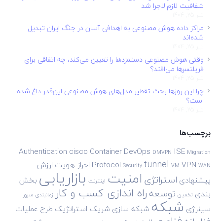
شفافیت لازم‌الاجرا شد
تیر 25, 1404
مراکز داده هوش مصنوعی به اهدافی آسان در جنگ ایران تبدیل
شده‌اند
تیر 25, 1404
وقتی هوش مصنوعی دستمزدها را تعیین می‌کند، چه اتفاقی برای
فریلنسرها می‌افتد؟
تیر 25, 1404
چرا این روزها بحث تقطیر مدل‌های هوش مصنوعی این‌قدر داغ شده
است؟
تیر 25, 1404
برچسب‌ها
Authentication
cisco
Container
DevOps
ISE
DMVPN
Migration
tunnel
VPN
Protocol
احراز هویت
ارزش
Security
VM
WAN
بازاریابی
امنیت
استراتژی
پیشنهادی
بخش
اینترنت
راه اندازی کسب و کار
توسعه
بندی
تخمین
زمانبندی
سرور
شبکه
سینرژی
شبکه سازی
شریک استراتژیک
طرح
عملیات