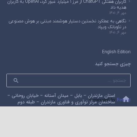
کاربران هفتگی ChatGPT از مرز ۱ میلیارد عبور کرد، OpenAI به کاربران
هدیه داد
مهر 4, 1401
نگاهی به عملکرد نخستین دستیار هوشمند مبتنی بر هوش مصنوعی
در نئوبانک ویپاد
مهر 4, 1401
English Edition
چیزی جستجو کنید
جستجو
برای:
استان مازندران – بابل – میدان آستانه – خیابان روحانی –
home
Generated by
Feedzy
ساختمان مرکز نوآوری و فناوری مازندران – طبقه دوم
mail
alidarzi59@gmail.com
phone
09112200462