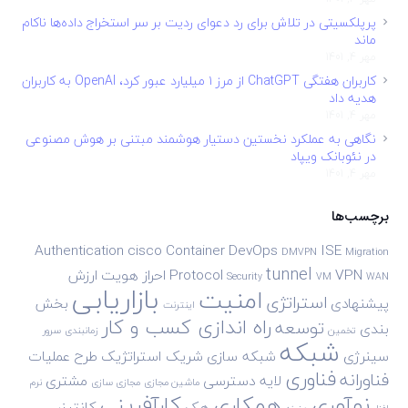
پرپلکسیتی در تلاش برای رد دعوای ردیت بر سر استخراج داده‌ها ناکام
ماند
مهر 4, 1401
کاربران هفتگی ChatGPT از مرز ۱ میلیارد عبور کرد، OpenAI به کاربران
هدیه داد
مهر 4, 1401
نگاهی به عملکرد نخستین دستیار هوشمند مبتنی بر هوش مصنوعی
در نئوبانک ویپاد
مهر 4, 1401
برچسب‌ها
Authentication
cisco
Container
DevOps
ISE
DMVPN
Migration
tunnel
VPN
Protocol
احراز هویت
ارزش
Security
VM
WAN
بازاریابی
امنیت
استراتژی
پیشنهادی
بخش
اینترنت
راه اندازی کسب و کار
توسعه
بندی
تخمین
زمانبندی
سرور
شبکه
سینرژی
شبکه سازی
شریک استراتژیک
طرح
عملیات
فناوری
فناورانه
لایه دسترسی
مشتری
ماشین مجازی
مجازی سازی
نرم
نوآوری
همکاری
کارآفرینی
هک
کانتینر