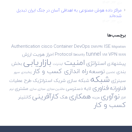
دی 23, 1403
مراکز داده هوش مصنوعی به اهدافی آسان در جنگ ایران تبدیل
شده‌اند
دی 23, 1403
برچسب‌ها
Authentication
cisco
Container
DevOps
ISE
DMVPN
Migration
tunnel
VPN
Protocol
احراز هویت
ارزش
Security
VM
WAN
بازاریابی
امنیت
استراتژی
پیشنهادی
بخش
اینترنت
راه اندازی کسب و کار
توسعه
بندی
تخمین
زمانبندی
سرور
شبکه
سینرژی
شبکه سازی
شریک استراتژیک
طرح
عملیات
فناوری
فناورانه
لایه دسترسی
مشتری
ماشین مجازی
مجازی سازی
نرم
نوآوری
همکاری
کارآفرینی
هک
کانتینر
افزار
هزینه
کسب و کار