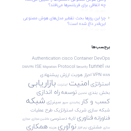
چه اتفاقی برای فریلنسرها می‌افتد؟
شهریور 18, 1404
چرا این روزها بحث تقطیر مدل‌های هوش مصنوعی
این‌قدر داغ شده است؟
شهریور 18, 1404
برچسب‌ها
Authentication
cisco
Container
DevOps
tunnel
ISE
Protocol
DMVPN
Migration
Security
VM
VPN
احراز هویت
ارزش پیشنهادی
WAN
بازاریابی
امنیت
استراتژی
اینترنت
راه اندازی
توسعه
بخش بندی
تخمین
شبکه
کسب و کار
سینرژی
زمانبندی
سرور
شبکه سازی
شریک استراتژیک
طرح
عملیات
فناوری
فناورانه
لایه دسترسی
ماشین مجازی
مجازی
نوآوری
همکاری
مشتری
سازی
نرم افزار
هزینه