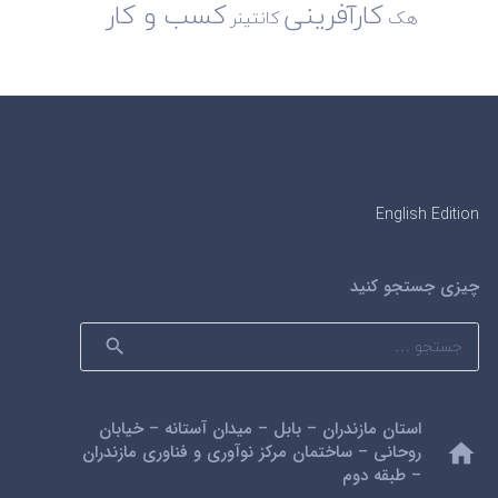
کارآفرینی
کسب و کار
هک
کانتینر
English Edition
چیزی جستجو کنید
جستجو
برای:
استان مازندران – بابل – میدان آستانه – خیابان
home
روحانی – ساختمان مرکز نوآوری و فناوری مازندران
– طبقه دوم