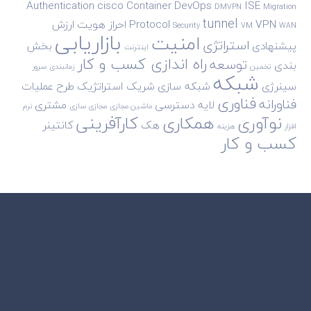
Authentication
cisco
Container
DevOps
ISE
DMVPN
Migration
tunnel
VPN
Protocol
احراز هویت
ارزش
Security
VM
WAN
بازاریابی
امنیت
استراتژی
پیشنهادی
بخش
اینترنت
راه اندازی کسب و کار
توسعه
بندی
تخمین
زمانبندی
سرور
شبکه
سینرژی
شبکه سازی
شریک استراتژیک
طرح
عملیات
فناوری
فناورانه
لایه دسترسی
مشتری
ماشین مجازی
مجازی سازی
نرم
نوآوری
همکاری
کارآفرینی
هک
کانتینر
افزار
هزینه
کسب و کار