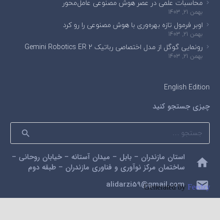
محاسبات علمی در عصر هوش مصنوعی عامل‌محور
بهمن 21, 1403
اوبر فرمول تازه بهره‌وری با هوش مصنوعی را رو کرد
بهمن 21, 1403
رونمایی گوگل از مدل اختصاصی رباتیک Gemini Robotics ER 2
بهمن 21, 1403
English Edition
چیزی جستجو کنید
جستجو
برای:
استان مازندران – بابل – میدان آستانه – خیابان روحانی –
home
ساختمان مرکز نوآوری و فناوری مازندران – طبقه دوم
mail
alidarzi59@gmail.com
Generated by
Feedzy
phone
09112200462