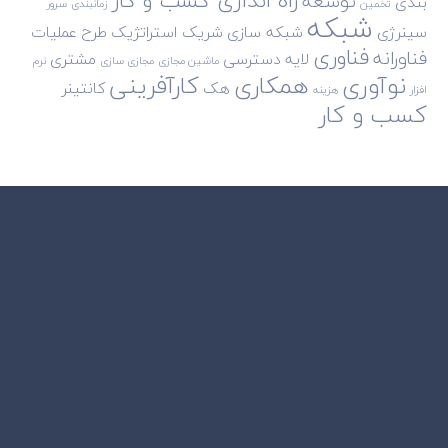
راه اندازی کسب و کار
توسعه
بندی
تخمین
زمانبندی
سرور
شبکه
سینرژی
شبکه سازی
شریک استراتژیک
طرح
عملیات
فناوری
فناورانه
لایه دسترسی
مشتری
ماشین مجازی
مجازی سازی
نرم
نوآوری
همکاری
کارآفرینی
هک
کانتینر
افزار
هزینه
کسب و کار