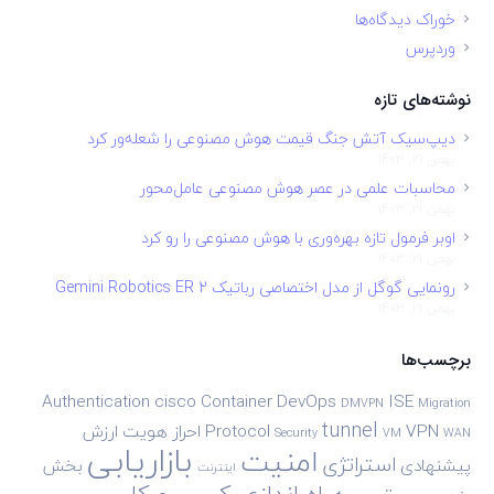
خوراک دیدگاه‌ها
وردپرس
نوشته‌های تازه
دیپ‌سیک آتش جنگ قیمت هوش مصنوعی را شعله‌ور کرد
بهمن 21, 1403
محاسبات علمی در عصر هوش مصنوعی عامل‌محور
بهمن 21, 1403
اوبر فرمول تازه بهره‌وری با هوش مصنوعی را رو کرد
بهمن 21, 1403
رونمایی گوگل از مدل اختصاصی رباتیک Gemini Robotics ER 2
بهمن 21, 1403
برچسب‌ها
Authentication
cisco
Container
DevOps
ISE
DMVPN
Migration
tunnel
VPN
Protocol
احراز هویت
ارزش
Security
VM
WAN
بازاریابی
امنیت
استراتژی
پیشنهادی
بخش
اینترنت